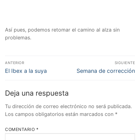
Así pues, podemos retomar el camino al alza sin
problemas.
Navegación
ANTERIOR
SIGUIENTE
de
Entrada
Entrada
El Ibex a la suya
Semana de corrección
anterior:
siguiente:
entradas
Deja una respuesta
Tu dirección de correo electrónico no será publicada.
Los campos obligatorios están marcados con
*
COMENTARIO
*