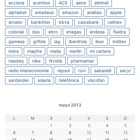
acciona
acerinox
ACS
aena
almirall
alphabet
amadeus
amazon
análisis
apple
arcelor
bankinter
bbva
caixabank
cellnex
colonial
dax
ebro
enagas
endesa
fluidra
gamesa
grifols
iag
iberdrola
ibex
inditex
indra
mapfre
melia
merlin
mi cartera
nasdaq
nike
Nvidia
pharmamar
radio intereconomia
repsol
rovi
sabadell
sacyr
santander
solaria
telefónica
viscofan
mayo 2013
L
M
X
J
V
S
D
1
2
3
4
5
6
7
8
9
10
11
12
13
14
15
16
17
18
19