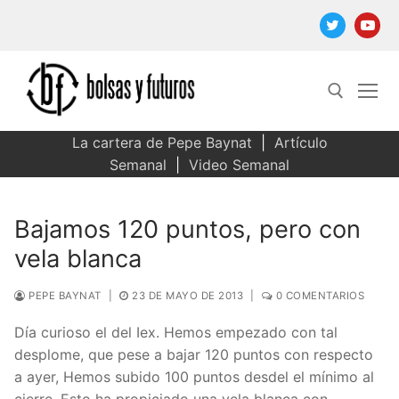
Ir
al
contenido
La cartera de Pepe Baynat
|
Artículo
Buscar:
Semanal
|
Video Semanal
Bajamos 120 puntos, pero con
vela blanca
PEPE BAYNAT
|
23 DE MAYO DE 2013
|
0 COMENTARIOS
Día curioso el del Iex. Hemos empezado con tal
desplome, que pese a bajar 120 puntos con respecto
a ayer, Hemos subido 100 puntos desdel el mínimo al
cierre. Esto ha propiciado una vela blanca con