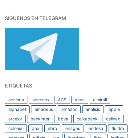
SÍGUENOS EN TELEGRAM
ETIQUETAS
acciona
acerinox
ACS
aena
almirall
alphabet
amadeus
amazon
análisis
apple
arcelor
bankinter
bbva
caixabank
cellnex
colonial
dax
ebro
enagas
endesa
fluidra
gamesa
grifols
iag
iberdrola
ibex
inditex