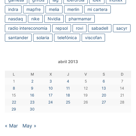
indra
mapfre
melia
merlin
mi cartera
nasdaq
nike
Nvidia
pharmamar
radio intereconomia
repsol
rovi
sabadell
sacyr
santander
solaria
telefónica
viscofan
abril 2013
L
M
X
J
V
S
D
1
2
3
4
5
6
7
8
9
10
11
12
13
14
15
16
17
18
19
20
21
22
23
24
25
26
27
28
29
30
« Mar
May »