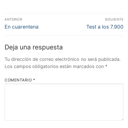
Navegación
ANTERIOR
SIGUIENTE
de
Entrada
Entrada
En cuarentena
Test a los 7.900
anterior:
siguiente:
entradas
Deja una respuesta
Tu dirección de correo electrónico no será publicada.
Los campos obligatorios están marcados con
*
COMENTARIO
*