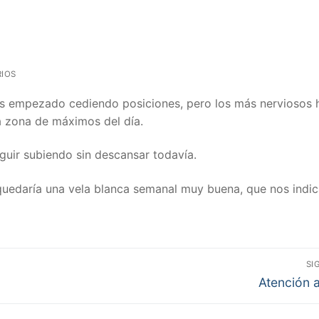
IOS
s empezado cediendo posiciones, pero los más nerviosos 
la zona de máximos del día.
uir subiendo sin descansar todavía.
uedaría una vela blanca semanal muy buena, que nos indic
SI
Entrada
Atención a
siguiente: