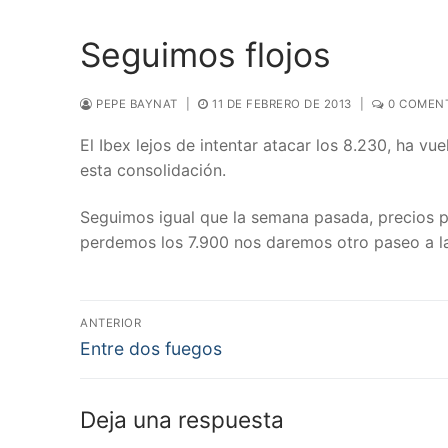
Seguimos flojos
PEPE BAYNAT
|
11 DE FEBRERO DE 2013
|
0 COMENT
El Ibex lejos de intentar atacar los 8.230, ha vue
esta consolidación.
Seguimos igual que la semana pasada, precios po
perdemos los 7.900 nos daremos otro paseo a la
Navegación
ANTERIOR
Entrada
de
Entre dos fuegos
anterior:
entradas
Deja una respuesta