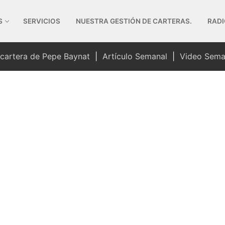
S
SERVICIOS
NUESTRA GESTIÓN DE CARTERAS.
RADI
 cartera de Pepe Baynat
|
Artículo Semanal
|
Video Sema