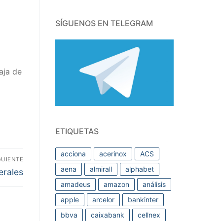
SÍGUENOS EN TELEGRAM
baja de
ETIQUETAS
acciona
acerinox
ACS
GUIENTE
aena
almirall
alphabet
rada
erales
iente:
amadeus
amazon
análisis
apple
arcelor
bankinter
bbva
caixabank
cellnex