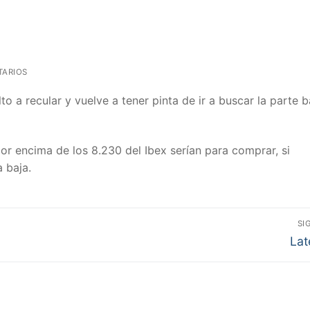
ARIOS
lto a recular y vuelve a tener pinta de ir a buscar la parte 
r encima de los 8.230 del Ibex serían para comprar, si
 baja.
SI
Ent
Lat
sigu