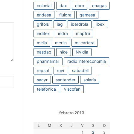
colonial
dax
ebro
enagas
endesa
fluidra
gamesa
grifols
iag
iberdrola
ibex
inditex
indra
mapfre
melia
merlin
mi cartera
nasdaq
nike
Nvidia
pharmamar
radio intereconomia
repsol
rovi
sabadell
sacyr
santander
solaria
telefónica
viscofan
febrero 2013
L
M
X
J
V
S
D
1
2
3