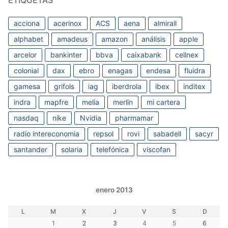
ETIQUETAS
acciona
acerinox
ACS
aena
almirall
alphabet
amadeus
amazon
análisis
apple
arcelor
bankinter
bbva
caixabank
cellnex
colonial
dax
ebro
enagas
endesa
fluidra
gamesa
grifols
iag
iberdrola
ibex
inditex
indra
mapfre
melia
merlin
mi cartera
nasdaq
nike
Nvidia
pharmamar
radio intereconomia
repsol
rovi
sabadell
sacyr
santander
solaria
telefónica
viscofan
enero 2013
L
M
X
J
V
S
D
1
2
3
4
5
6