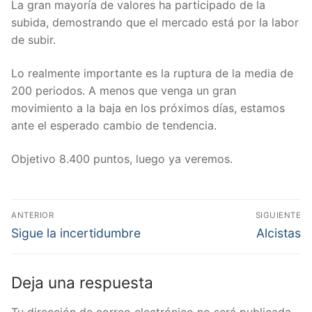
La gran mayoría de valores ha participado de la
subida, demostrando que el mercado está por la labor
de subir.
Lo realmente importante es la ruptura de la media de
200 periodos. A menos que venga un gran
movimiento a la baja en los próximos días, estamos
ante el esperado cambio de tendencia.
Objetivo 8.400 puntos, luego ya veremos.
Navegación
ANTERIOR
SIGUIENTE
de
Entrada
Entrada
Sigue la incertidumbre
Alcistas
anterior:
siguiente:
entradas
Deja una respuesta
Tu dirección de correo electrónico no será publicada.