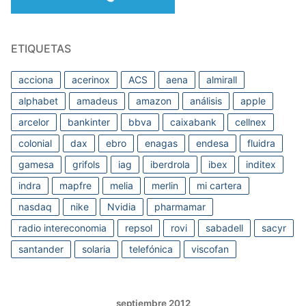
ETIQUETAS
acciona
acerinox
ACS
aena
almirall
alphabet
amadeus
amazon
análisis
apple
arcelor
bankinter
bbva
caixabank
cellnex
colonial
dax
ebro
enagas
endesa
fluidra
gamesa
grifols
iag
iberdrola
ibex
inditex
indra
mapfre
melia
merlin
mi cartera
nasdaq
nike
Nvidia
pharmamar
radio intereconomia
repsol
rovi
sabadell
sacyr
santander
solaria
telefónica
viscofan
septiembre 2012