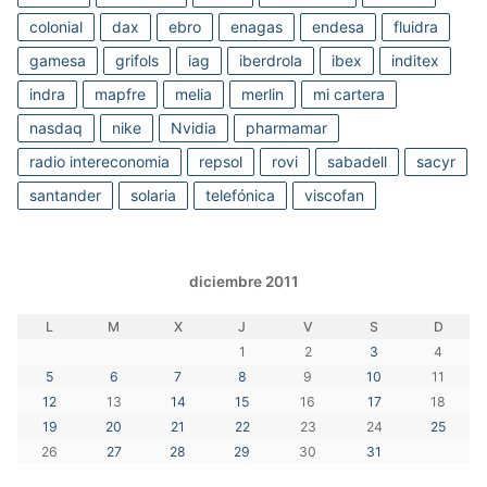
colonial
dax
ebro
enagas
endesa
fluidra
gamesa
grifols
iag
iberdrola
ibex
inditex
indra
mapfre
melia
merlin
mi cartera
nasdaq
nike
Nvidia
pharmamar
radio intereconomia
repsol
rovi
sabadell
sacyr
santander
solaria
telefónica
viscofan
diciembre 2011
L
M
X
J
V
S
D
1
2
3
4
5
6
7
8
9
10
11
12
13
14
15
16
17
18
19
20
21
22
23
24
25
26
27
28
29
30
31