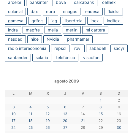
arcelor
bankinter
bbva
caixabank
cellnex
colonial
dax
ebro
enagas
endesa
fluidra
gamesa
grifols
iag
iberdrola
ibex
inditex
indra
mapfre
melia
merlin
mi cartera
nasdaq
nike
Nvidia
pharmamar
radio intereconomia
repsol
rovi
sabadell
sacyr
santander
solaria
telefónica
viscofan
agosto 2009
L
M
X
J
V
S
D
1
2
3
4
5
6
7
8
9
10
11
12
13
14
15
16
17
18
19
20
21
22
23
24
25
26
27
28
29
30